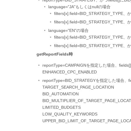
reportType=BID_STRATEGY、かつfie
language="JA"もしくはnullの場合
filters[x].field=BID_STRATEGY_T
filters[x].field=BID_STRATEG
language="EN"の場合
filters[x].field=BID_STRATEGY_TYPE、かつf
filters[x].field=BID_STRATEGY_TYPE、か
getReportFields時
reportType=CAMPAIGNを指定した場合、fie
ENHANCED_CPC_ENABLED
reportType=BID_STRATEGYを指定した場合、
TARGET_SEARCH_PAGE_LOCATION
BID_AUTOMATION
BID_MULTIPLIER_OF_TARGET_PAGE_LOCA
LIMITED_BUDGETS
LOW_QUALITY_KEYWORDS
UPPER_BID_LIMIT_OF_TARGET_PAGE_LOC