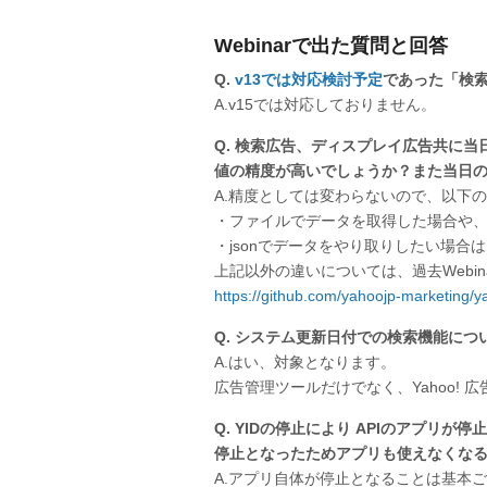
Webinarで出た質問と回答
Q.
v13では対応検討予定
であった「検索
A.v15では対応しておりません。
Q. 検索広告、ディスプレイ広告共に当日のキ
値の精度が高いでしょうか？また当日
A.精度としては変わらないので、以下
・ファイルでデータを取得した場合や、項目分割
・jsonでデータをやり取りしたい場合はStat
上記以外の違いについては、過去Webi
https://github.com/yahoojp-marketing
Q. システム更新日付での検索機能に
A.はい、対象となります。
広告管理ツールだけでなく、Yahoo!
Q. YIDの停止により APIのアプリ
停止となったためアプリも使えなくな
A.アプリ自体が停止となることは基本