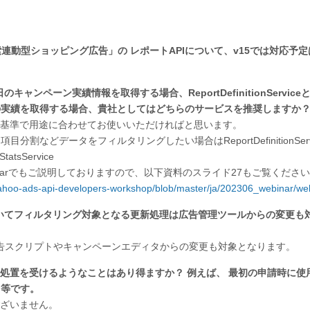
連動型ショッピング広告」の レポートAPIについて、v15では対応予
ャンペーン実績情報を取得する場合、ReportDefinitionServiceとS
の実績を取得する場合、貴社としてはどちらのサービスを推奨しますか
の基準で用途に合わせてお使いいただければと思います。
などデータをフィルタリングしたい場合はReportDefinitionServ
sService
narでもご説明しておりますので、以下資料のスライド27もご覧くださ
/yahoo-ads-api-developers-workshop/blob/master/ja/202306_webinar/w
ついてフィルタリング対象となる更新処理は広告管理ツールからの変更も
 広告スクリプトやキャンペーンエディタからの変更も対象となります。
が停止処置を受けるようなことはあり得ますか？ 例えば、 最初の申請時に使用
る等です。
ございません。