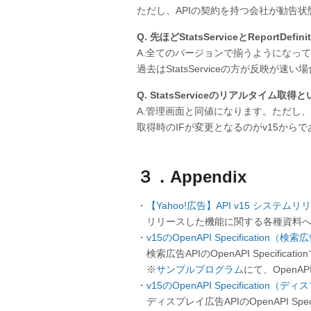
ただし、APIの契約を持つ会社が勧告状
Q. 先ほどStatsServiceとRepor
A.全てのバージョンで揃うようになっ
過去はStatsServiceの方が反映が速
Q. StatsServiceのリアルタ
A.管理画面と同値になります。ただし
取得時のIFが変更となるのがv15か
３．Appendix
・
【Yahoo!広告】API v15 システム
リリースした機能に関する各種資料へ
・
v15のOpenAPI Specification（検索
検索広告APIのOpenAPI Specifi
※
サンプルプログラム
にて、OpenA
・
v15のOpenAPI Specification（
ディスプレイ広告APIのOpenAPI Spe