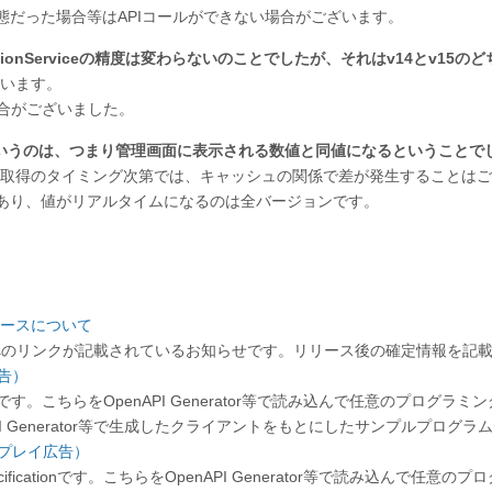
態だった場合等はAPIコールができない場合がございます。
tDefinitionServiceの精度は変わらないのことでしたが、それはv14とv
ています。
い場合がございました。
イム取得というのは、つまり管理画面に表示される数値と同値になるということ
、取得のタイミング次第では、キャッシュの関係で差が発生することは
らであり、値がリアルタイムになるのは全バージョンです。
リリースについて
のリンクが記載されているお知らせです。リリース後の確定情報を記載
広告）
cationです。こちらをOpenAPI Generator等で読み込んで任意のプ
PI Generator等で生成したクライアントをもとにしたサンプルプログ
ディスプレイ広告）
cificationです。こちらをOpenAPI Generator等で読み込んで