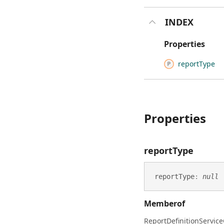
INDEX
Properties
report
Type
Properties
report
Type
report
Type
:
null
Memberof
ReportDefinitionService