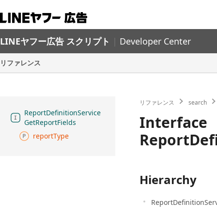
LINEヤフー広告 スクリプト
|
Developer Center
リファレンス
リファレンス
search
Report
Definition
Service
Interface
Get
Report
Fields
ReportDefi
report
Type
Hierarchy
ReportDefinitionSer