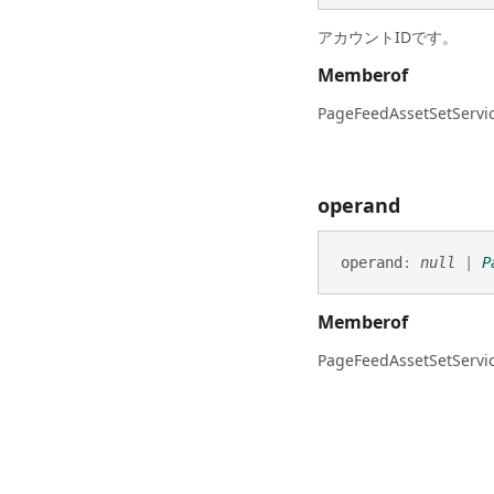
アカウントIDです。
Memberof
PageFeedAssetSetServi
operand
operand
:
null
|
P
Memberof
PageFeedAssetSetServi