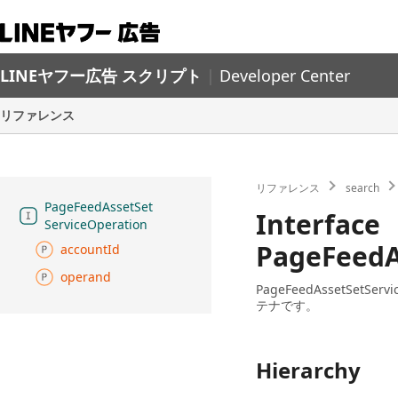
LINEヤフー広告 スクリプト
|
Developer Center
リファレンス
リファレンス
search
Page
Feed
Asset
Set
Interface
Service
Operation
PageFeedA
account
Id
operand
PageFeedAssetSe
テナです。
Hierarchy