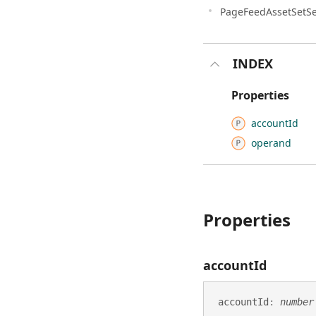
PageFeedAssetSetSe
INDEX
Properties
account
Id
operand
Properties
account
Id
account
Id
:
number