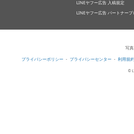
LINEヤフー広告 入稿規定
LINEヤフー広告 パートナー
写真
プライバシーポリシー
プライバシーセンター
利用規
© L