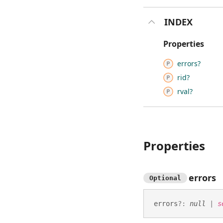
INDEX
Properties
errors?
rid?
rval?
Properties
errors
Optional
errors
?:
null
|
s