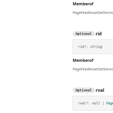
Memberof
PageFeedAssetSetServi
rid
Optional
rid
?:
string
Memberof
PageFeedAssetSetServi
rval
Optional
rval
?:
null
|
Pag