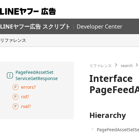
LINEヤフー広告 スクリプト
|
Developer Center
リファレンス
リファレンス
search
Page
Feed
Asset
Set
Interface
Service
Get
Response
PageFeedA
errors?
rid?
rval?
Hierarchy
PageFeedAssetSetS