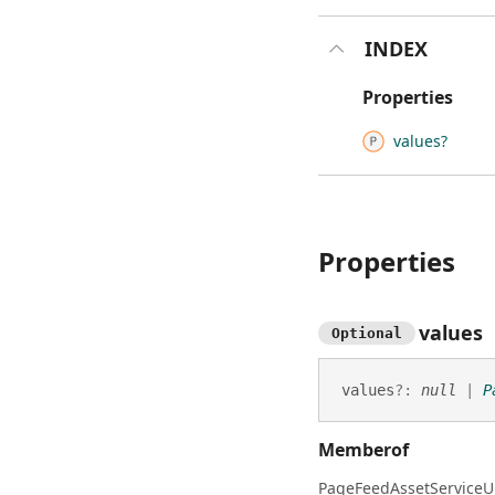
INDEX
Properties
values?
Properties
values
Optional
values
?:
null
|
P
Memberof
PageFeedAssetServiceU