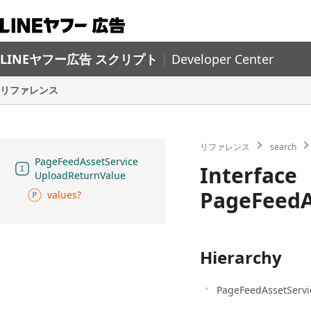
LINEヤフー広告 スクリプト
|
Developer Center
リファレンス
リファレンス
search
Page
Feed
Asset
Service
Interface
Upload
Return
Value
PageFeedA
values?
Hierarchy
PageFeedAssetServi