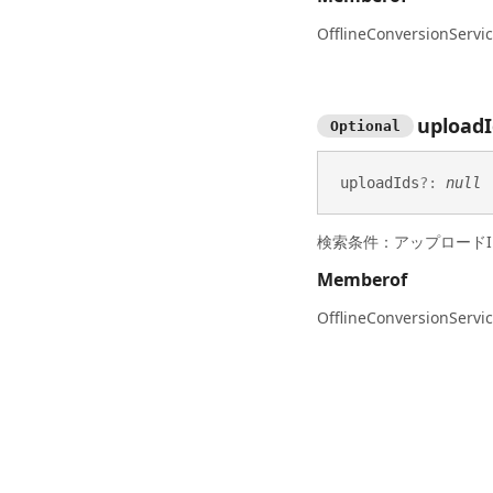
OfflineConversionServic
upload
Optional
upload
Ids
?:
null
検索条件：アップロードI
Memberof
OfflineConversionServic