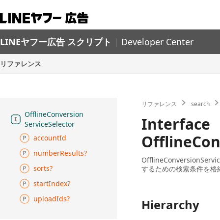
LINEヤフー広告 スクリプト
|
Developer Center
リファレンス
リファレンス
search
Offline
Conversion
Interface
Service
Selector
OfflineCon
account
Id
number
Results?
OfflineConversi
sorts?
するための検索条件を格
start
Index?
upload
Ids?
Hierarchy