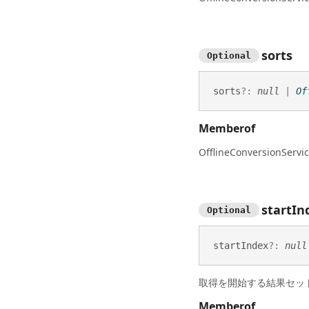
sorts
Optional
sorts
?:
null
|
Of
Memberof
OfflineConversionServic
start
In
Optional
start
Index
?:
null
取得を開始する結果セッ
Memberof