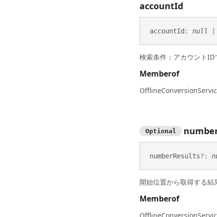
account
Id
account
Id
:
null
検索条件：アカウントID
Memberof
OfflineConversionServic
numbe
Optional
number
Results
?:
n
開始位置から取得する結
Memberof
OfflineConversionServic