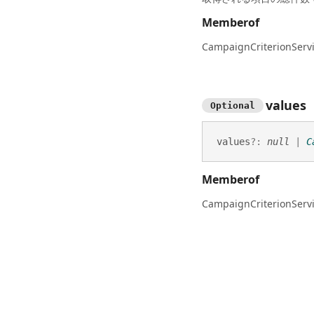
Memberof
CampaignCriterionServ
values
Optional
values
?:
null
|
C
Memberof
CampaignCriterionServ