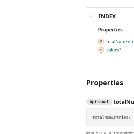
INDEX
Properties
total
Num
Entr
values?
Properties
total
N
Optional
total
Num
Entries
?:
取得される項目の総件数