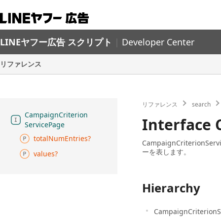
LINEヤフー広告 スクリプト
|
Developer Center
リファレンス
リファレンス
search
Campaign
Criterion
Interface
Service
Page
total
Num
Entries?
CampaignCriter
ーを表します。
values?
Hierarchy
CampaignCriterionS